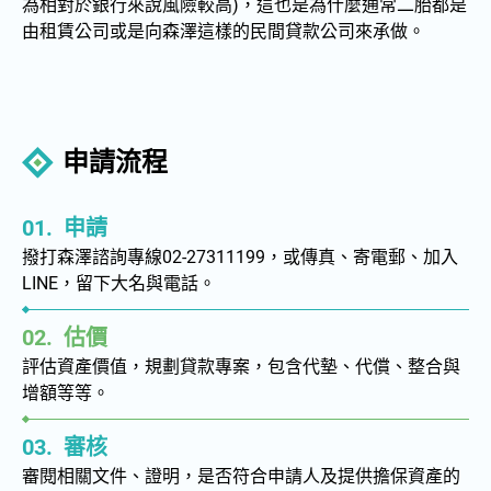
為相對於銀行來說風險較高)，這也是為什麼通常二胎都是
專業代墊
由租賃公司或是向森澤這樣的民間貸款公司來承做。
售後回租附買回
債務整合
申請流程
支票貼現
房貸利率試算比較
01.
申請
撥打森澤諮詢專線02-27311199，或傳真、寄電郵、加入
商業合作
LINE，留下大名與電話。
案例分享
02.
估價
房屋二胎常見問題
評估資產價值，規劃貸款專案，包含代墊、代償、整合與
增額等等。
房屋二胎實用資訊
03.
審核
房屋二胎常見陷阱
審閱相關文件、證明，是否符合申請人及提供擔保資產的