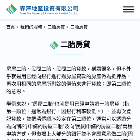
首頁
我們的服務
二胎房貸
二胎房貸
二胎房貸
關於森澤
房屋二胎、民間二胎、民間二胎貸款，稱謂很多，但不外
乎就是用已經向銀行進行過房屋貸款的房產做為抵押品，
什麼是二胎房貸?
再次用相同的房屋所剩餘的價值來進行貸款；即第二順位
的意思。
我們的服務
舉例來說，"房屋⼆胎"也就是用已經申請過一胎房貸（指
全部
第一順位，通常為銀行，因銀行利率較低。），並再次登
記貸款，並把清償順序設定在第⼆順位，通常可以透過分
二胎房貸
為向"銀行申請的房屋⼆胎"及向"⺠間申請的房屋⼆胎"兩種
貸款借新還舊服務
申請方式，但市場上大部分的銀行並不會願意承做二胎(因