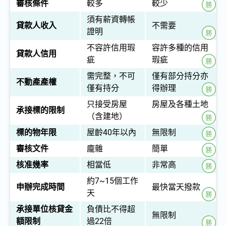
審核條件
較多
較少
須有薪資轉帳
貸款人收入
不需要
證明
不容許信用瑕
容許多種的信用
貸款人信用
疵
瑕疵
需完整，不可
僅有部分持分亦
不動產產權
僅有持分
得辦理
只接受房屋
房屋及各種土地
承接標的限制
（含建地）
標的物年限
屋齡40年以內
無限制
審核文件
龐雜
簡單
核准幾率
相當低
非常高
約7~15個工作
申辦完成時間
最快當天撥款
天
承接單位核貸金
負債比不得超
無限制
額限制
過22倍