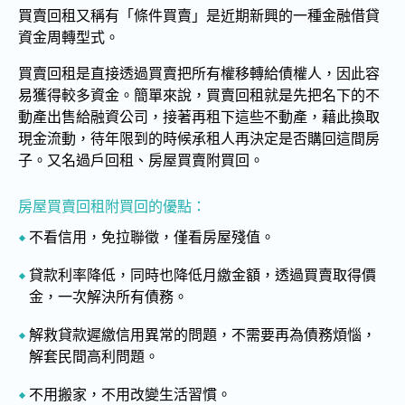
買賣回租又稱有「條件買賣」是近期新興的一種金融借貸
專業代墊
資金周轉型式。
售後回租附買回
買賣回租是直接透過買賣把所有權移轉給債權人，因此容
易獲得較多資金。簡單來說，買賣回租就是先把名下的不
債務整合
動產出售給融資公司，接著再租下這些不動產，藉此換取
支票貼現
現金流動，待年限到的時候承租人再決定是否購回這間房
子。又名過戶回租、房屋買賣附買回。
房貸利率試算比較
房屋買賣回租附買回的優點：
商業合作
不看信用，免拉聯徵，僅看房屋殘值。
案例分享
貸款利率降低，同時也降低月繳金額，透過買賣取得價
金，一次解決所有債務。
房屋二胎常見問題
解救貸款遲繳信用異常的問題，不需要再為債務煩惱，
房屋二胎實用資訊
解套民間高利問題。
房屋二胎常見陷阱
不用搬家，不用改變生活習慣。