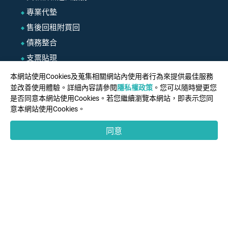
專業代墊
售後回租附買回
債務整合
支票貼現
房貸利率試算比較
本網站使用Cookies及蒐集相關網站內使用者行為來提供最佳服務
並改善使用體驗。詳細內容請參閱
隱私權政策
。您可以隨時變更您
商業合作
是否同意本網站使用Cookies。若您繼續瀏覽本網站，即表示您同
意本網站使用Cookies。
案例分享
同意
房屋二胎常見問題
房屋二胎實用資訊
房屋二胎常見陷阱
Copyright © 森澤地產投資有限公司.
使用條款
隱私權政策