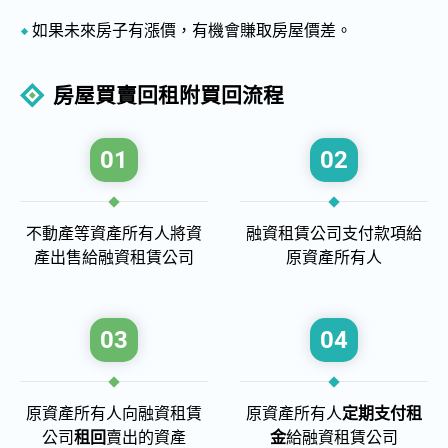
如果未來房子有漲價，有機會賺取房屋價差。
與專人討論貸款方案
房屋買賣回租附買回流程
0800-055-577
sz.65207406@gmail.com
01
02
不動產等資產所有人將資
融資租賃公司支付款項給
產出售給融資租賃公司
原資產所有人
03
04
原資產所有人向融資租賃
原資產所有人
定期支付租
公司
租回
賣出的資產
金
給融資租賃公司